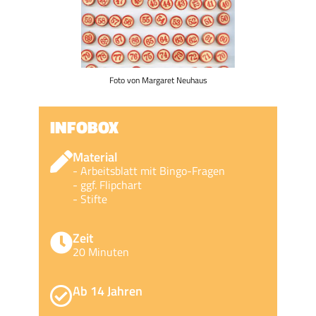
Foto von Margaret Neuhaus
INFOBOX
Material
- Arbeitsblatt mit Bingo-Fragen
- ggf. Flipchart
- Stifte
Zeit
20 Minuten
Ab 14 Jahren