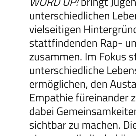
WORD UP!
bringt Jugen
unterschiedlichen Lebe
vielseitigen Hintergrün
stattfindenden Rap- u
zusammen. Im Fokus ste
unterschiedliche Leben
ermöglichen, den Austa
Empathie füreinander z
dabei Gemeinsamkeiten
sichtbar zu machen. Di