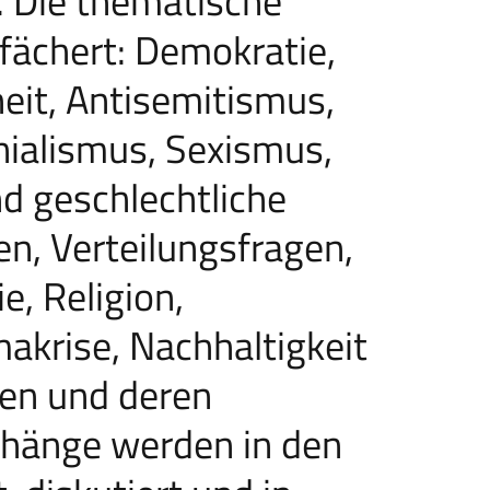
n. Die thematische
efächert: Demokratie,
heit, Antisemitismus,
ialismus, Sexismus,
nd geschlechtliche
ien, Verteilungsfragen,
e, Religion,
makrise, Nachhaltigkeit
men und deren
hänge werden in den