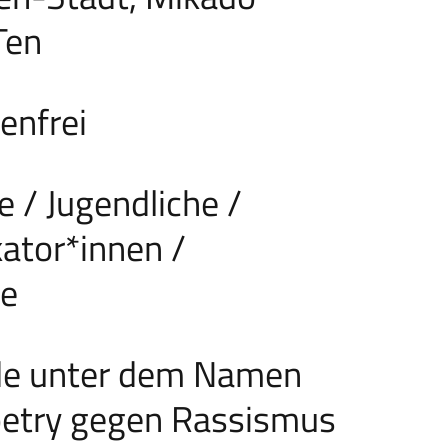
Ten
enfrei
 / Jugendliche /
kator*innen /
te
rde unter dem Namen
etry gegen Rassismus