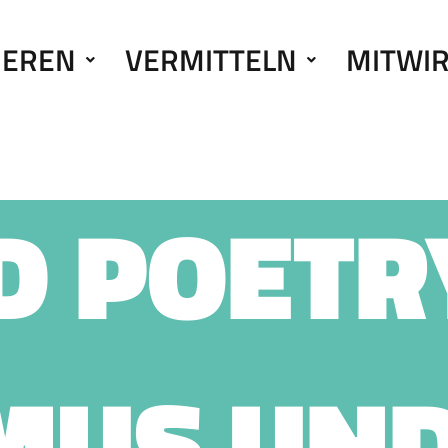
IEREN
VERMITTELN
MITWI
D POETR
MUS UN