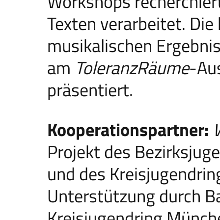
Workshops recherchiert,
Texten verarbeitet. Die
musikalischen Ergebni
am
ToleranzRäume
-Au
präsentiert.
Kooperationspartner:
Projekt des Bezirksjug
und des Kreisjugendrin
Unterstützung durch Ba
Kreisjugendring Münch