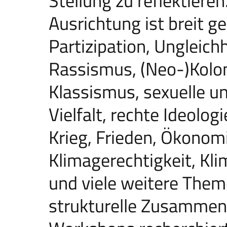
Stellung zu reflektiere
Ausrichtung ist breit g
Partizipation, Ungleich
Rassismus, (Neo-)Kolon
Klassismus, sexuelle u
Vielfalt, rechte Ideolog
Krieg, Frieden, Ökonomi
Klimagerechtigkeit, Kli
und viele weitere The
strukturelle Zusammen