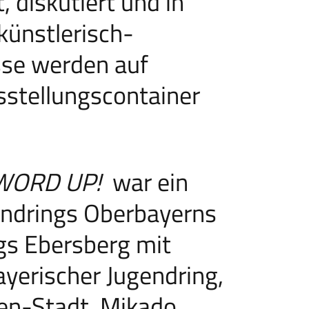
 diskutiert und in
 künstlerisch-
sse werden auf
sstellungscontainer
WORD UP!
war ein
endrings Oberbayerns
gs Ebersberg mit
yerischer Jugendring,
en-Stadt, Mikado