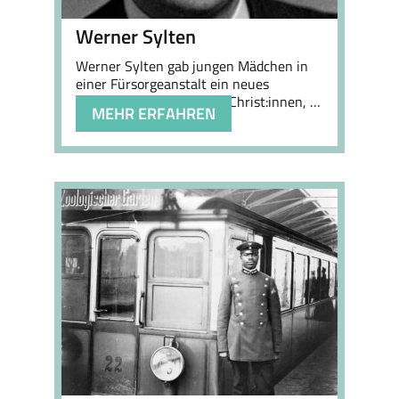
Werner Sylten
Werner
Sylten
gab jungen Mädchen in
einer Fürsorgeanstalt ein neues
Zuhause – später half er
Christ:innen
, …
MEHR ERFAHREN