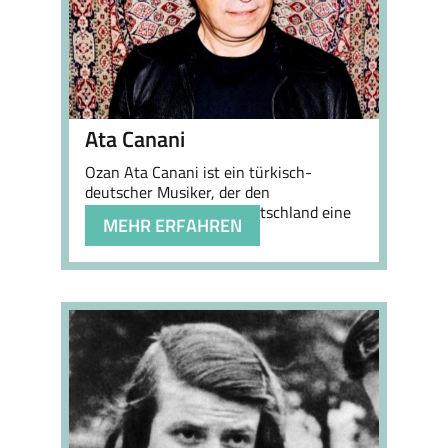
Ata Canani
Ozan Ata Canani ist ein türkisch-
deutscher Musiker, der den
Gastarbeiter:innen in Deutschland eine
MEHR ERFAHREN
Stimme gab.