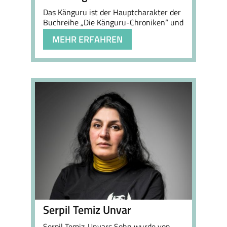
Das Känguru ist der Hauptcharakter der
Buchreihe
„
Die Känguru-Chroniken“ und
bekannt für …
MEHR ERFAHREN
Serpil Temiz Unvar
Serpil Temiz-Unvars Sohn wurde von